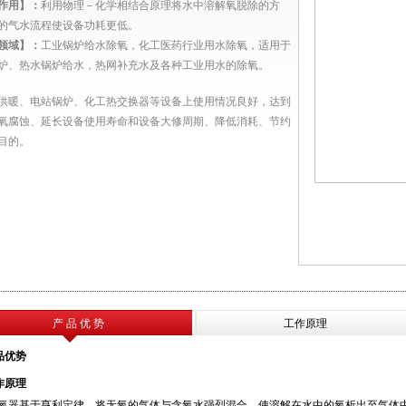
作用】：
利用物理－化学相结合原理将水中溶解氧脱除的方
的气水流程使设备功耗更低。
领域】：
工业锅炉给水除氧，化工医药行业用水除氧，适用于
炉、热水锅炉给水，热网补充水及各种工业用水的除氧。
供暖、电站锅炉、化工热交换器等设备上使用情况良好，达到
氧腐蚀、延长设备使用寿命和设备大修周期、降低消耗、
节约
目的。
产 品 优 势
工作原理
品优势
作原理
氧器基于亨利定律，将无氧的气体与含氧水强烈混合，使溶解在水中的氧析出至气体