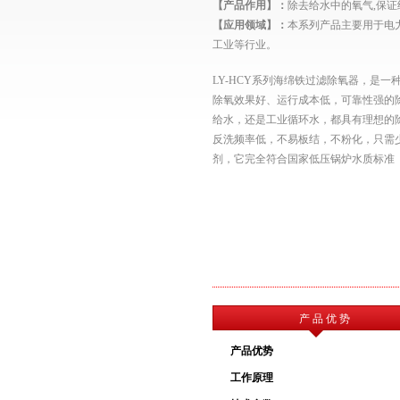
【产品作用】：
除去给水中的氧气,保证
【应用领域】：
本系列
产品主要用于电
工业等行业。
LY-HCY系列海绵铁过滤除氧器，是
除氧效果好、运行成本低，可靠性强的
给水，还是工业循环水，都具有理想的除氧效
反洗频率低，不易板结，不粉化，只需
剂，它完全符合国家低压锅炉水质标准（GB1
产 品 优 势
产品优势
工作原理