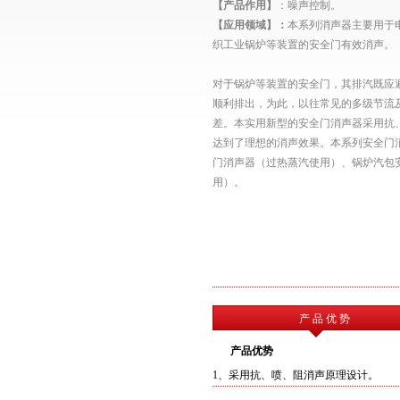
【产品作用】
：噪声控制。
【应用领域】：
本系列
消声器主要用于
织工业锅炉等装置的安全门有效消声
。
对于锅炉等装置的安全门，其排汽既应
顺利排出，为此，以往常见的多级节流
差。本实用新型的安全门
消声器
采用抗
达到了理想的消声效果。本系列安全门
门消声器（过热蒸汽使用）、锅炉汽包
用）。
产 品 优 势
产品优势
1、
采用抗、喷、阻消声原理设计。