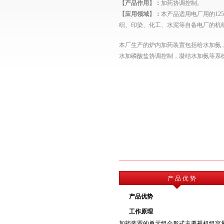
【产品作用】：
加药协调控制
。
【应用领域】：
本产品适用
电厂用的12
织、印染、化工、水泥等自备电厂的机
本厂生产的炉内加药装置包括给水加氨
水加磷酸盐协调控制，凝结水加氨等系
产 品 优 势
产品优势
工作原理
加药装置的单元组合形式主要视机组容